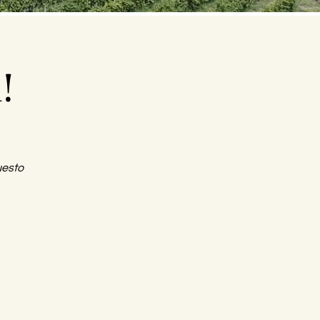
!
uesto