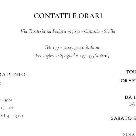
CONTATTI E ORARI
Via Tarderia 121 Pedara -95030 - Catania - Sicilia
Tel: +39 - 3204754140 italiano
Per inglese o Spagnolo:
+39- 3756108263
TOU
URA PUNTO
ORARI
:
DA 
13,00
DAL
15 - 18
 9 - 13,00
SABATO 
SOLO