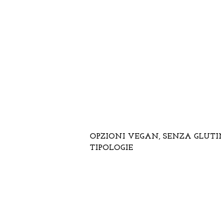
assaporare ogni
sfumatura del nostro
territorio.
OPZIONI VEGAN, SENZA GLUTIN
TIPOLOGIE