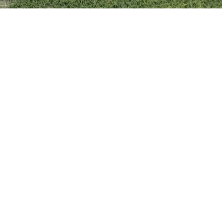
TOUR & DEGUSTAZIONI
erienza autentica nella nostra azienda a conduzione
no sempre
private
, disponibili tutti i giorni su preno
persone e per gruppi di ogni dimensione.
amici o in un grande gruppo, vi accoglieremo persona
clienti ma come amici ospiti in casa nostra.
a con la professionalità e la cortesia che ci contrad
 nel verde del nostro vigneto o avvolti dal calore 
 tour guidato della cantina e del vigneto, dove potr
colori della nostra terra.
ponibile in italiano, inglese e spagnolo, per farvi sen
aspettiamo per un viaggio nei sapori e nella tradizi