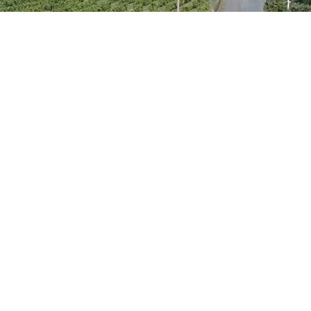
 familiare!
tazione per un minimo di due
lmente e non come semplici
distingue, vi dimenticherete
del nostro camino.
ete godere dei profumi e dei
tire sempre a casa.
one!