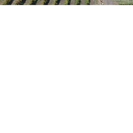
Vivi un'esp
Le nostre degustazioni so
Che siate in coppia, tra 
In un contesto amichevole m
del mondo immersi
Ogni degustazione include un
L’esperienza è dis
Ti 