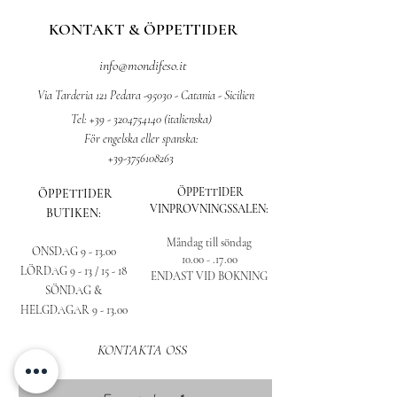
KONTAKT & ÖPPETTIDER
info@mondifeso.it
Via Tarderia 121 Pedara -95030 - Catania - Sicilien
Tel:
+39 - 3204754140
(italienska)
För engelska eller spanska:
+39-3756108263
ÖPPETTIDER
ÖPPETTIDER
VINPROVNINGSSALEN:
BUTIKEN:
Måndag till söndag
ONSDAG 9 - 13.00
10.00 - .17.00
LÖRDAG 9 - 13 /
15 - 18
ENDAST VID BOKNING
SÖNDAG &
HELGDAGAR 9 - 13.00
KONTAKTA OSS