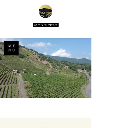
ME
NU