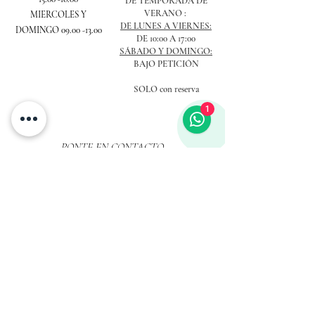
DE TEMPORADA DE
VERANO :
MIERCOLES Y
DE LUNES A VIERNES:
DOMINGO
09.00 -13.00
DE 10:00 A 17:00
SÁBADO Y
DOMINGO:
BAJO PETICIÓN
​
SOLO con reserva
1
PONTE EN CONTACTO
Email
Objecto
Mensaje