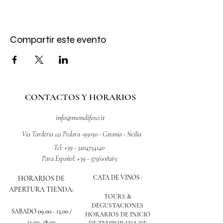
Compartir este evento
CONTACTOS Y HORARIOS
info@mondifeso.it
Via Tarderia 121 Pedara -95030 - Catania - Sicilia
Tel:
+39 - 3204754140
Para Español:
+39 - 3756108263
CATA DE VINOS :
HORARIOS DE
APERTURA TIENDA:
TOURS &
DEGUSTACIONES
SABADO
09.00 - 13.00
/
HORARIOS DE INICIO
15.00 -18.00