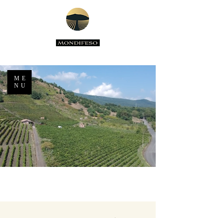
ME
NU