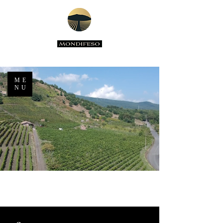
ME
NU