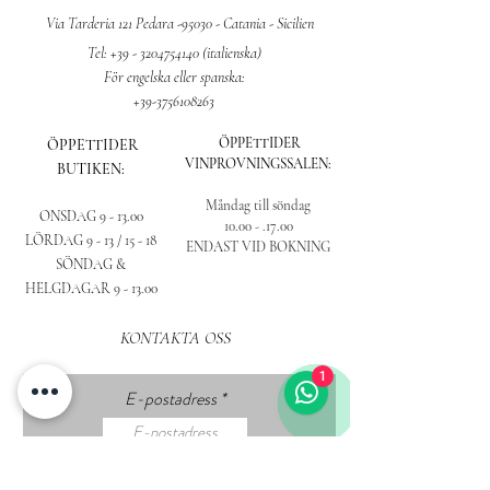
Via Tarderia 121 Pedara -95030 - Catania - Sicilien
Tel:
+39 - 3204754140
(italienska)
För engelska eller spanska:
+39-3756108263
ÖPPETTIDER
ÖPPETTIDER
VINPROVNINGSSALEN:
BUTIKEN:
Måndag till söndag
ONSDAG 9 - 13.00
10.00 - .17.00
LÖRDAG 9 - 13 /
15 - 18
ENDAST VID BOKNING
SÖNDAG &
HELGDAGAR 9 - 13.00
KONTAKTA OSS
1
E-postadress
Ämne